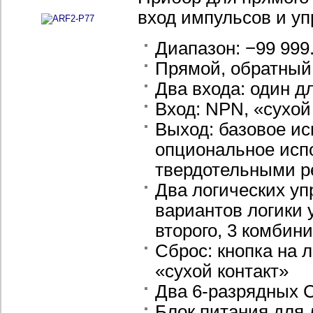
вход импульсов и у
Диапазон: −99 999.
Прямой, обратны
Два входа
: один д
Вход: NPN, «сухой
Выход: базовое ис
опциональное исп
твердотельными р
Два логических у
вариантов логики 
второго, 3 комби
Сброс: кнопка на 
«сухой контакт»
Два 6-разрядных 
Блок питания для 